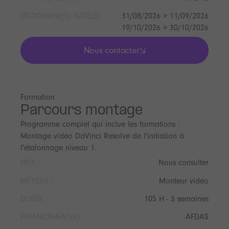
PROCHAINE(S) DATE(S)
31/08/2026 > 11/09/2026
19/10/2026 > 30/10/2026
Nous contacter
lis les actualités
Formation
Parcours montage
Programme complet qui inclue les formations :
Montage vidéo DaVinci Resolve de l'initiation à
l'étalonnage niveau 1.
PRIX :
Nous consulter
MÉTIERS :
Monteur vidéo
DURÉE :
105 H - 3 semaines
FINANCEMENT(S) :
AFDAS