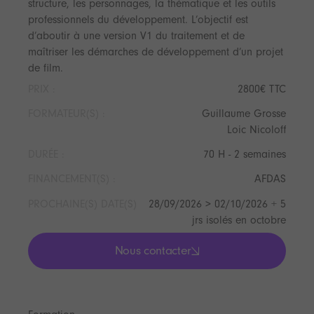
structure, les personnages, la thématique et les outils
professionnels du développement. L’objectif est
d’aboutir à une version V1 du traitement et de
maîtriser les démarches de développement d’un projet
de film.
PRIX :
2800€ TTC
FORMATEUR(S) :
Guillaume Grosse
Loic Nicoloff
DURÉE :
70 H - 2 semaines
FINANCEMENT(S) :
AFDAS
PROCHAINE(S) DATE(S)
28/09/2026 > 02/10/2026 + 5
jrs isolés en octobre
Nous contacter
lis les actualités