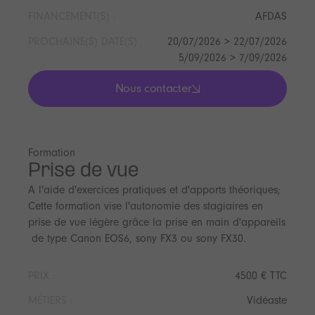
FINANCEMENT(S) :
AFDAS
PROCHAINE(S) DATE(S)
20/07/2026 > 22/07/2026
5/09/2026 > 7/09/2026
Nous contacter
lis les actualités
Formation
Prise de vue
A l'aide d'exercices pratiques et d'apports théoriques;
Cette formation vise l'autonomie des stagiaires en
prise de vue légère grâce la prise en main d'appareils
de type Canon EOS6, sony FX3 ou sony FX30.
PRIX :
4500 € TTC
MÉTIERS :
Vidéaste