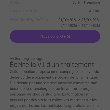
DURÉE :
35 H - 1 semaine
FINANCEMENT(S) :
AFDAS
PROCHAINE(S) DATE(S)
21/09/2026 > 25/09/2026
9/11/2026 > 13/11/2026
Nous contacter
lis les actualités
Atelier long-métrage
Écrire la V1 d'un traitement
Cette formation propose un accompagnement hybride
dédié au développement de projets de long-métrage.
Elle débute par une semaine intensive consacrée aux
bases de la dramaturgie et au travail sur le projet
personnel de chaque stagiaire. La formation se
poursuit par des sessions collectives espacées sur les
projets de chacun. Les participants approfondissent la