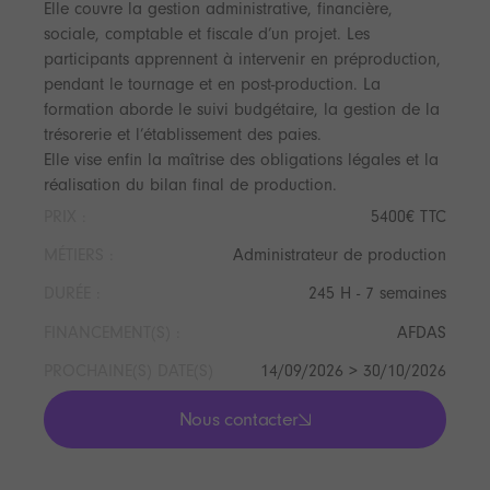
Elle couvre la gestion administrative, financière,
sociale, comptable et fiscale d’un projet. Les
participants apprennent à intervenir en préproduction,
pendant le tournage et en post-production. La
formation aborde le suivi budgétaire, la gestion de la
trésorerie et l’établissement des paies.
Elle vise enfin la maîtrise des obligations légales et la
réalisation du bilan final de production.
PRIX :
5400€ TTC
MÉTIERS :
Administrateur de production
DURÉE :
245 H - 7 semaines
FINANCEMENT(S) :
AFDAS
PROCHAINE(S) DATE(S)
14/09/2026 > 30/10/2026
Nous contacter
lis les actualités