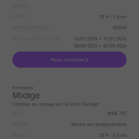
MÉTIERS :
DURÉE :
20 H - 3 jours
FINANCEMENT(S) :
AFDAS
PROCHAINE(S) DATE(S)
15/07/2026 > 17/07/2026
28/09/2026 > 30/09/2026
Nous contacter
lis les actualités
Formation
Mixage
Initiation au mixage sur Da Vinci Fairlight
PRIX :
800€ TTC
MÉTIERS :
Mixeur son postproduction
DURÉE :
20 H - 3 jours