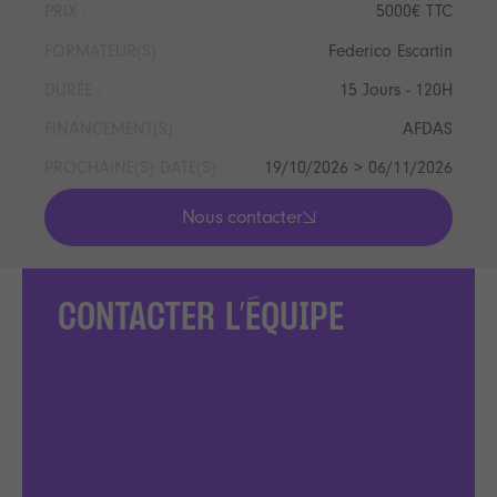
PRIX :
5000€ TTC
FORMATEUR(S) :
Federico Escartin
DURÉE :
15 Jours - 120H
FINANCEMENT(S) :
AFDAS
PROCHAINE(S) DATE(S)
19/10/2026 > 06/11/2026
Nous contacter
lis les actualités
CONTACTER L’ÉQUIPE