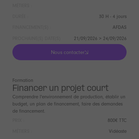
MÉTIERS :
DURÉE :
30 H - 4 jours
FINANCEMENT(S) :
AFDAS
PROCHAINE(S) DATE(S)
21/09/2026 > 24/09/2026
Nous contacter
lis les actualités
Formation
Financer un projet court
Comprendre l'environnement de production, établir un
budget, un plan de financement, faire des demandes
de financement.
PRIX :
800€ TTC
MÉTIERS :
Vidéaste