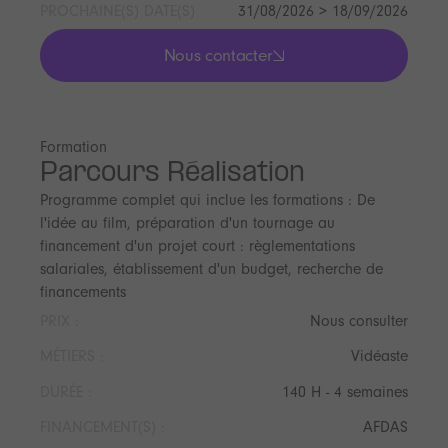
PROCHAINE(S) DATE(S)
31/08/2026 > 18/09/2026
Nous contacter
lis les actualités
Formation
Parcours Réalisation
Programme complet qui inclue les formations : De
l'idée au film, préparation d'un tournage au
financement d'un projet court : règlementations
salariales, établissement d'un budget, recherche de
financements
PRIX :
Nous consulter
MÉTIERS :
Vidéaste
DURÉE :
140 H - 4 semaines
FINANCEMENT(S) :
AFDAS