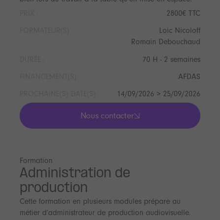
PRIX :
2800€ TTC
FORMATEUR(S) :
Loic Nicoloff
Romain Debouchaud
DURÉE :
70 H - 2 semaines
FINANCEMENT(S) :
AFDAS
PROCHAINE(S) DATE(S)
14/09/2026 > 25/09/2026
Nous contacter
lis les actualités
Formation
Administration de
production
Cette formation en plusieurs modules prépare au
métier d’administrateur de production audiovisuelle.