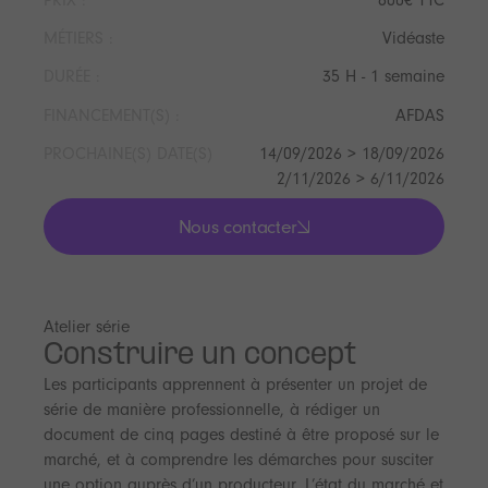
MÉTIERS :
Vidéaste
DURÉE :
35 H - 1 semaine
FINANCEMENT(S) :
AFDAS
PROCHAINE(S) DATE(S)
14/09/2026 > 18/09/2026
2/11/2026 > 6/11/2026
Nous contacter
lis les actualités
Atelier série
Construire un concept
Les participants apprennent à présenter un projet de
série de manière professionnelle, à rédiger un
document de cinq pages destiné à être proposé sur le
marché, et à comprendre les démarches pour susciter
une option auprès d’un producteur. L’état du marché et