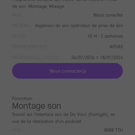
de son, Montage, Mixage
PRIX :
Nous consulter
MÉTIERS :
Ingénieur du son opérateur de prise de son
DURÉE :
70 H - 2 semaines
FINANCEMENT(S) :
AFDAS
PROCHAINE(S) DATE(S)
06/07/2026 > 18/07/2026
Nous contacter
lis les actualités
Formation
Montage son
Travail sur l'interface son de Da Vinci (Fairligth), en
vue de la réalisation d'un podcast
PRIX :
800€ TTH