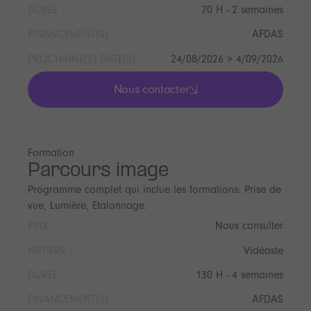
DURÉE :
70 H - 2 semaines
FINANCEMENT(S) :
AFDAS
PROCHAINE(S) DATE(S)
24/08/2026 > 4/09/2026
Nous contacter
lis les actualités
Formation
Parcours image
Programme complet qui inclue les formations: Prise de
vue, Lumière, Etalonnage.
PRIX :
Nous consulter
MÉTIERS :
Vidéaste
DURÉE :
130 H - 4 semaines
FINANCEMENT(S) :
AFDAS