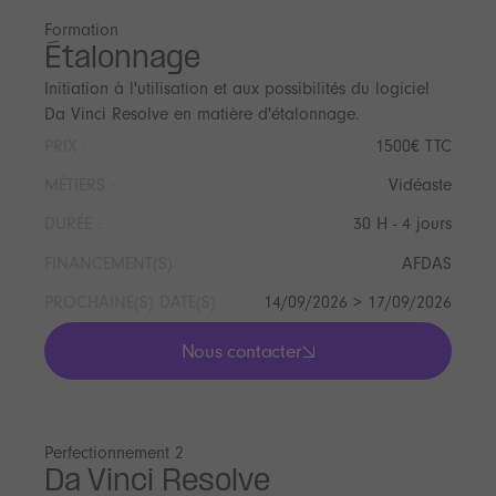
Formation
Étalonnage
Initiation à l'utilisation et aux possibilités du logiciel
Da Vinci Resolve en matière d'étalonnage.
PRIX :
1500€ TTC
MÉTIERS :
Vidéaste
DURÉE :
30 H - 4 jours
FINANCEMENT(S) :
AFDAS
PROCHAINE(S) DATE(S)
14/09/2026 > 17/09/2026
Nous contacter
lis les actualités
Perfectionnement 2
Da Vinci Resolve