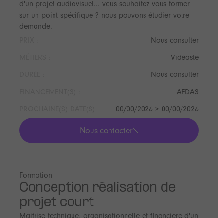
d'un projet audiovisuel... vous souhaitez vous former
sur un point spécifique ? nous pouvons étudier votre
demande.
PRIX :
Nous consulter
MÉTIERS :
Vidéaste
DURÉE :
Nous consulter
FINANCEMENT(S) :
AFDAS
PROCHAINE(S) DATE(S)
00/00/2026 > 00/00/2026
Nous contacter
lis les actualités
Formation
Conception réalisation de
projet court
Maitrise technique, organisationnelle et financiere d'un