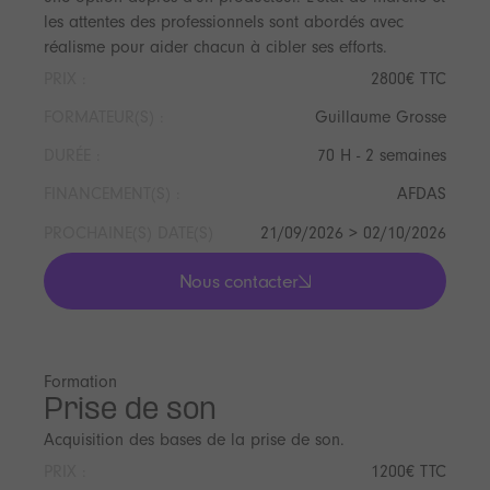
les attentes des professionnels sont abordés avec
réalisme pour aider chacun à cibler ses efforts.
PRIX :
2800€ TTC
FORMATEUR(S) :
Guillaume Grosse
DURÉE :
70 H - 2 semaines
FINANCEMENT(S) :
AFDAS
PROCHAINE(S) DATE(S)
21/09/2026 > 02/10/2026
Nous contacter
lis les actualités
Formation
Prise de son
Acquisition des bases de la prise de son.
PRIX :
1200€ TTC