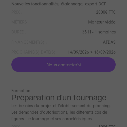
Nouvelles fonctionnalités; étalonnage, export DCP
PRIX :
2000€ TTC
MÉTIERS :
Monteur vidéo
DURÉE :
35 H - 1 semaines
FINANCEMENT(S) :
AFDAS
PROCHAINE(S) DATE(S)
14/09/2026 > 18/09/2026
Nous contacter
lis les actualités
Formation
Préparation d'un tournage
Les besoins du projet et l'établissement du planning.
Les demandes d'autorisations, les differents cas de
figures. Le tournage et ses caractéristiques.
PRIX :
800€ TTC