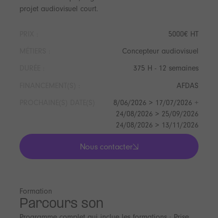
projet audiovisuel court.
PRIX :
5000€ HT
MÉTIERS :
Concepteur audiovisuel
DURÉE :
375 H - 12 semaines
FINANCEMENT(S) :
AFDAS
PROCHAINE(S) DATE(S)
8/06/2026 > 17/07/2026 +
24/08/2026 > 25/09/2026
24/08/2026 > 13/11/2026
Nous contacter
lis les actualités
Formation
Parcours son
Programme complet qui inclue les formations : Prise