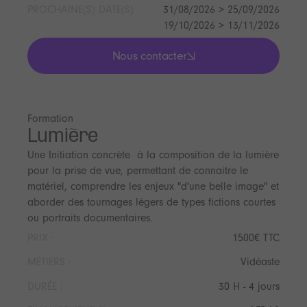
PROCHAINE(S) DATE(S)
31/08/2026 > 25/09/2026
19/10/2026 > 13/11/2026
Nous contacter
lis les actualités
Formation
Lumière
Une Initiation concrète à la composition de la lumière
pour la prise de vue, permettant de connaitre le
matériel, comprendre les enjeux "d'une belle image" et
aborder des tournages légers de types fictions courtes
ou portraits documentaires.
PRIX :
1500€ TTC
MÉTIERS :
Vidéaste
DURÉE :
30 H - 4 jours