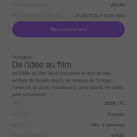
FINANCEMENT(S) :
AFDAS
PROCHAINE(S) DATE(S)
31/08/2026 > 4/09/2026
Nous contacter
lis les actualités
Formation
De l'idée au film
De l'idée au film. Récit fictionnné et récit du réel,
écriture de projets courts; les ressorts de l'image,
l'exercice du pitch: moodboard, story board; les outils
pour convaincre.
PRIX :
2800€ TTC
MÉTIERS :
Vidéaste
DURÉE :
70H - 2 semaines
FINANCEMENT(S) :
AFDAS