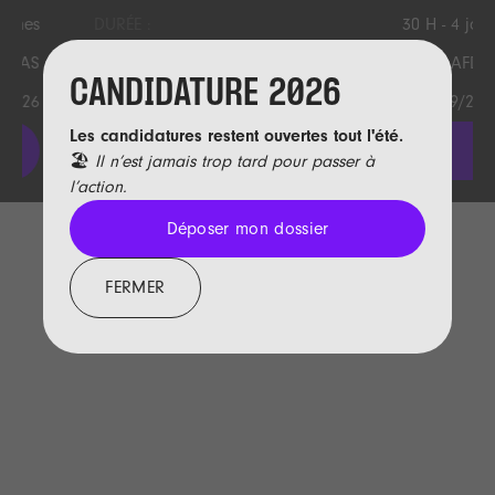
DURÉE :
30 H - 4 jours
FINANCEMENT(S) :
AFDAS
CANDIDATURE 2026
PROCHAINE(S) DATE(S)
7/09/2026 > 10/09/2026
Les candidatures restent ouvertes tout l'été.
Nous contacter
lis les actualités
🏖️
Il n’est jamais trop tard pour passer à
l’action.
Déposer mon dossier
Déposer mon dossier
FERMER