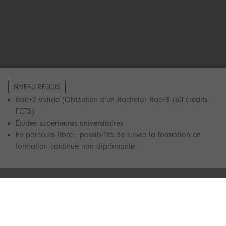
NIVEAU REQUIS
Bac+2 validé (Obtention d’un Bachelor Bac+3 (60 crédits
ECTS)
Études supérieures universitaires
En parcours libre : possibilité de suivre la formation en
formation continue non diplômante
LES DÉBOUCHÉES PROFESSIONNELS
Vidéaste
Streamer - Instavidéaste
Community manager (contenu vidéo)