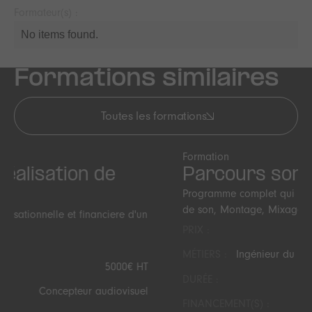
Formateur(s) :
No items found.
Formations similaires
Toutes les formations
Formation
Parcours son
Programme complet qui inclue les formations : Prise
de son, Montage, Mixage
PRIX :
Nous consulter
MÉTIERS :
Ingénieur du son opérateur de prise de son
DURÉE :
70 H - 2 semaines
FINANCEMENT(S) :
AFDAS