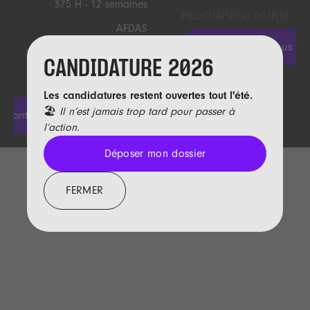
PROCHAINE(S) DATE(S)
06/07/2026 > 18/07/2026
Nous contacter
lis les actualités
CANDIDATURE 2026
Les candidatures restent ouvertes tout l'été.
🏖️
Il n’est jamais trop tard pour passer à
l’action.
Déposer mon dossier
Déposer mon dossier
FERMER