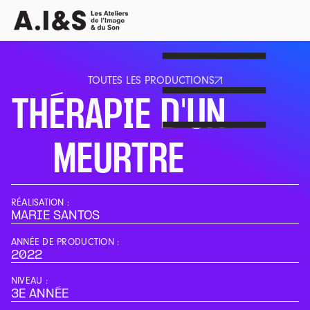
TOUTES LES PRODUCTIONS
TOUTES LES PRODUCTIONS
THÉRAPIE D'UN
MEURTRE
RÉALISATION :
MARIE SANTOS
ANNÉE DE PRODUCTION :
2022
NIVEAU :
3E ANNÉE