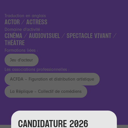
Traduction en anglais
ACTOR / ACTRESS
Domaine d'activité :
CINÉMA / AUDIOVISUEL / SPECTACLE VIVANT /
THÉÂTRE
Formations liées :
Jeu d'acteur
Les associations professionnelles :
ACFDA – Figuration et distribution artistique
La Réplique – Collectif de comédiens
CANDIDATURE 2026