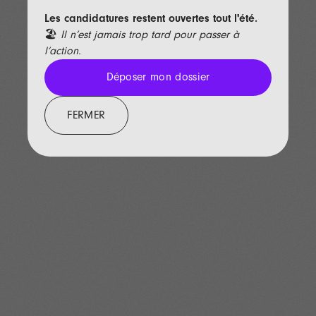
Les candidatures restent ouvertes tout l'été.
🏖️
Il n’est jamais trop tard pour passer à
l’action.
Déposer mon dossier
Déposer mon dossier
FERMER