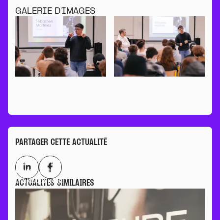
GALERIE D'IMAGES
PARTAGER CETTE ACTUALITÉ
Visiter
Visiter
notre
notre
Linkedin
compte
ACTUALITÉS SIMILAIRES
Facebook