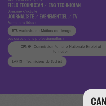
Traduction en anglais
FIELD TECHNICIAN / ENG TECHNICIAN
Domaine d'activité :
JOURNALISTE / ÉVÉNEMENTIEL / TV
Formations liées :
BTS Audiovisuel : Métiers de l'image
Les associations professionnelles :
CPNEF - Commission Paritaire Nationale Emploi et
Formation
L’ARTS – Techniciens du Sud-Est
CAN