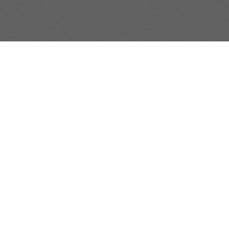
rtements
Les informations
 Jeu D'acteur
FAQ
t Cinéma
Contacter
 Audiovisuel
Mentions Légales
t Son
Politique De Confidentialité
Paramétrer Les Cookies