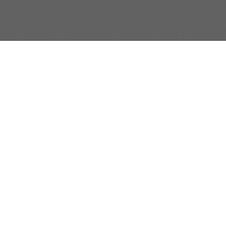
S'inscrire à la
newsletter
Navigation
Les dépa
L'école
Département
Les Formations Professionnelles
Départemen
Films D'études
Département
Mémoires De Fin D'études
Départemen
Actualités