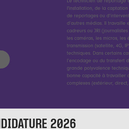
Le technicien de reportage 
l'installation, de la captati
de reportages ou d’intervent
d’autres médias. Il travaill
cadreurs ou JRI (journaliste
les caméras, les micros, les 
transmission (satellite, 4G, 
techniques. Dans certains c
l’encodage ou du transfert 
grande polyvalence technique
bonne capacité à travailler 
complexes (extérieur, direc
DIDATURE 2026