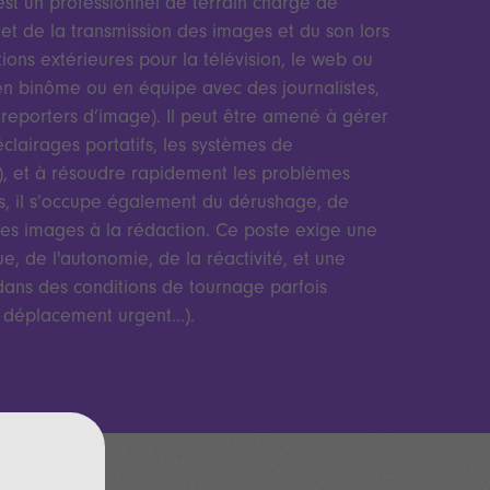
est un professionnel de terrain chargé de
on et de la transmission des images et du son lors
ions extérieures pour la télévision, le web ou
e en binôme ou en équipe avec des journalistes,
s reporters d’image). Il peut être amené à gérer
éclairages portatifs, les systèmes de
IP), et à résoudre rapidement les problèmes
as, il s’occupe également du dérushage, de
des images à la rédaction. Ce poste exige une
, de l'autonomie, de la réactivité, et une
dans des conditions de tournage parfois
t, déplacement urgent…).