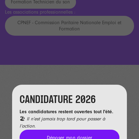
Formation Technicien du son
Les associations professionnelles :
CPNEF - Commission Paritaire Nationale Emploi et
Formation
CANDIDATURE 2026
Les candidatures restent ouvertes tout l'été.
🏖️
Il n’est jamais trop tard pour passer à
l’action.
Déposer mon dossier
Déposer mon dossier